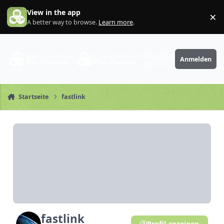
Zum Inhalt springen
View in the app
×
Di
A better way to browse.
Learn more
.
PhantaFriends.de
Anmelden
Deine Community
Startseite
fastlink
fastlink
Profil anzeigen