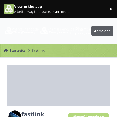
Zum Inhalt springen
View in the app
×
Di
A better way to browse.
Learn more
.
PhantaFriends.de
Anmelden
Deine Community
Startseite
fastlink
fastlink
Profil anzeigen