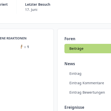
triert
Letzter Besuch
17. Juni
ENE REAKTIONEN
Foren
x
1
Beiträge
News
Eintrag
Eintrag Kommentare
Eintrag Bewertungen
Ereignisse