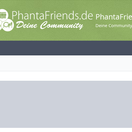
PhantaFri
Deine Communit