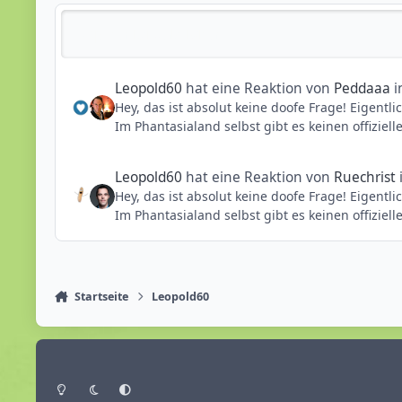
Reputationsaktivität
Leopold60
hat eine Reaktion von
Peddaaa
i
Hey, das ist absolut keine doofe Frage! Eigentl
Im Phantasialand selbst gibt es keinen offizie
Wenn ihr am Gast-Service oder an der Info kurz
vor Ort echt nett, weil viele Mitarbeiter ihn
Leopold60
hat eine Reaktion von
Ruechrist
Hey, das ist absolut keine doofe Frage! Eigentl
Im Phantasialand selbst gibt es keinen offizie
Wenn ihr am Gast-Service oder an der Info kurz
vor Ort echt nett, weil viele Mitarbeiter ihn
Startseite
Leopold60
Heller Modus
Dunkler Modus
Systemeinstellung