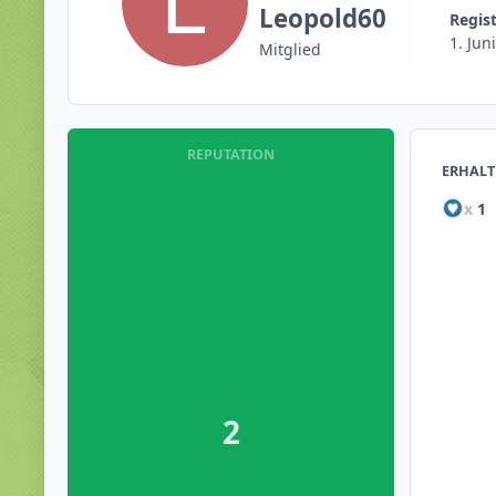
Leopold60
Regis
1. Juni
Mitglied
REPUTATION
ERHALT
x
1
2