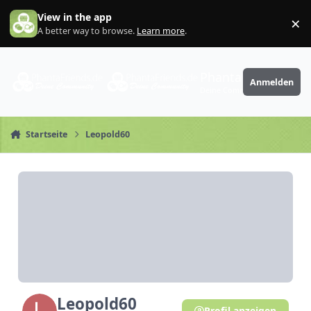
Zum Inhalt springen
View in the app
×
Di
A better way to browse.
Learn more
.
PhantaFriends.de
Anmelden
Deine Community
Startseite
Leopold60
Leopold60
Profil anzeigen