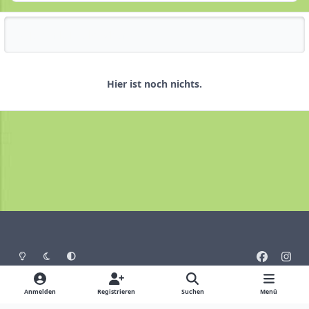
Reputationsaktivität
Hier ist noch nichts.
Heller Modus
Dunkler Modus
Systemeinstellung
f
i
a
n
Sprache
Design
Datenschutz
Cookies
c
s
Anmelden
Registrieren
Suchen
Menü
Impressum
e
t