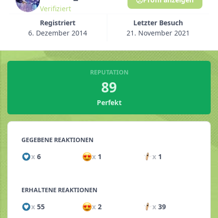
Verifiziert
Registriert
Letzter Besuch
6. Dezember 2014
21. November 2021
REPUTATION
89
Perfekt
GEGEBENE REAKTIONEN
x
6
x
1
x
1
ERHALTENE REAKTIONEN
x
55
x
2
x
39