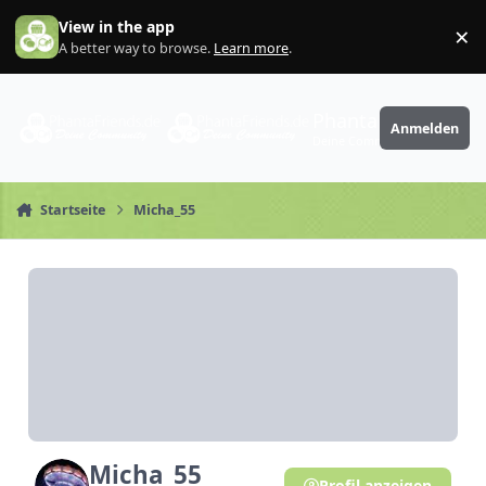
Zum Inhalt springen
View in the app
×
Di
A better way to browse.
Learn more
.
PhantaFriends.de
Anmelden
Deine Community
Startseite
Micha_55
Micha_55
Profil anzeigen