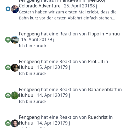
Fengpeng
hat auf
Phanta-Fan
in
[Mexico]
Colorado Adventure
25. April 2018
8 j
Gestern haben wir zum ersten Mal erlebt, dass die
Bahn kurz vor der ersten Abfahrt einfach stehen
blieb und nicht mehr weiter wollte. Megacool die CA-
Crew, kamen hinausgelaufen und drückten erstmal
Fengpeng
hat eine Reaktion von
Flopo
in
Huhuu
jedem einen QP in die Hand und dann liefen wir
15. April 2017
9 j
zusammen runter...hat mir sehr gut gefallen wie
Ich bin zurück
professionell das gemacht wurde. Da geht der
Daumen hoch Begeistert waren wir, als die Bahn
wieder etwas später einwandfrei fuhr. Das haben wir
Fengpeng
hat eine Reaktion von
Prof.Ulf
in
natürlich gleich ausgenutzt. Diese Bahn möchte ich
Huhuu
15. April 2017
9 j
nicht missen, alleine schon wegen meiner Tochter, sie
Ich bin zurück
fährt unheimlich gerne damit. Als wir heute ganz
vorne saßen dachte ich nur "Frühstück bitte drinne
Fengpeng
hat eine Reaktion von
Bananenblatt
in
bleiben", wie war das schnell und zweimal hopste ich
Huhuu
14. April 2017
9 j
sogar etwas hoch Na rausfallen ist ja zum Glück
Ich bin zurück
nicht drin, aber für mich war sie sehr rasant.
Fengpeng
hat eine Reaktion von
Ruechrist
in
Huhuu
14. April 2017
9 j