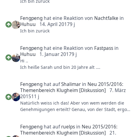
Ich bin zurück
Fengpeng
hat eine Reaktion von
Nachtfalke
in
Huhuu
14. April 2017
9 j
Ich bin zurück
Fengpeng
hat eine Reaktion von
Fastpass
in
Huhuu
1. Januar 2017
9 j
Hi ..
Ich heiße Sarah und bin 20 Jahre alt .
Ich komme aus Hürth und hab das phanta fast um
die Ecke ..
Fengpeng
hat auf
Shalimar
in
Neu 2015/2016:
Themenbereich Klugheim [Diskussion]
7. März
Wie das Fengpeng es schon verraten haben wird ,
2015
11 j
bin ich Fan vom Feng ju Palace ...
Natürlich weiss ich das! Aber von wem werden die
Genehmigungen erteilt? Genau, von der Stadt, ergo
Ich freu mich auf Diskussionen hier im Forum und
Politik. Und wer hat Interesse an den
den ein oder anderen werde ich bestimmt mal im
Steuereinnahmen usw. des PHL? Die Anwohner
Park antreffen
Fengpeng
hat auf
ruelps
in
Neu 2015/2016:
bringen doch weniger Geld als eine große Firma in
Themenbereich Klugheim [Diskussion]
21.
der Region Offiziell wissen die von nichts,aber