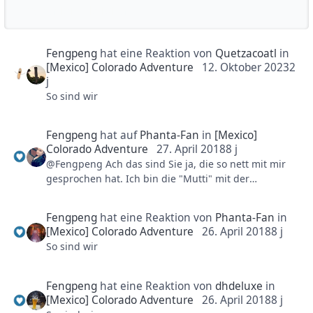
Reputationsaktivität
Fengpeng
hat eine Reaktion von
Quetzacoatl
in
[Mexico] Colorado Adventure
12. Oktober 2023
2
j
So sind wir
Fengpeng
hat auf
Phanta-Fan
in
[Mexico]
Colorado Adventure
27. April 2018
8 j
@Fengpeng Ach das sind Sie ja, die so nett mit mir
gesprochen hat. Ich bin die "Mutti" mit der
Höhenangst Das Kompliment habe ich aber gleich
mal auch an den Gästeservice gesendet, sowas muss
Fengpeng
hat eine Reaktion von
Phanta-Fan
in
man mal erwähnen. Freue mich wieder auf unseren
[Mexico] Colorado Adventure
26. April 2018
8 j
nächsten Besuch und die Colorado-Bahn
So sind wir
Fengpeng
hat eine Reaktion von
dhdeluxe
in
[Mexico] Colorado Adventure
26. April 2018
8 j