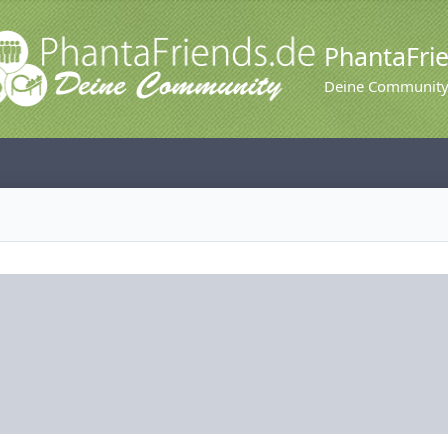
PhantaFri
Deine Communit