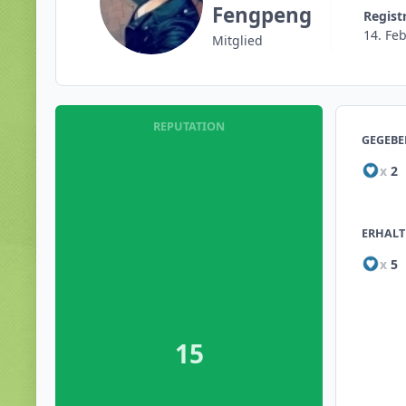
Fengpeng
Regist
14. Fe
Mitglied
REPUTATION
GEGEBE
x
2
ERHALT
x
5
15