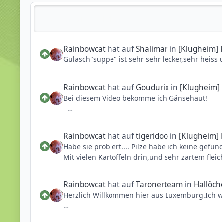
Reputationsaktivität
Rainbowcat
hat auf
Shalimar
in
[Klugheim] 
G
Rainbowcat
hat auf
Goudurix
in
[Klugheim]
Bei diesem Video bekomme ich Gänsehaut!
Rainbowcat
hat auf
tigeridoo
in
[Klugheim] 
Habe sie probiert.... Pilze habe ich keine gefun
Mit vielen Kartoffeln drin,und sehr zartem fleic
Rainbowcat
hat auf
Taronerteam
in
Hallöc
Herzlich Willkommen hier aus Luxemburg.Ich w
Gesendet von iPhone und benutzt die PhantaFr