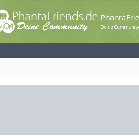
PhantaFri
Deine Communit