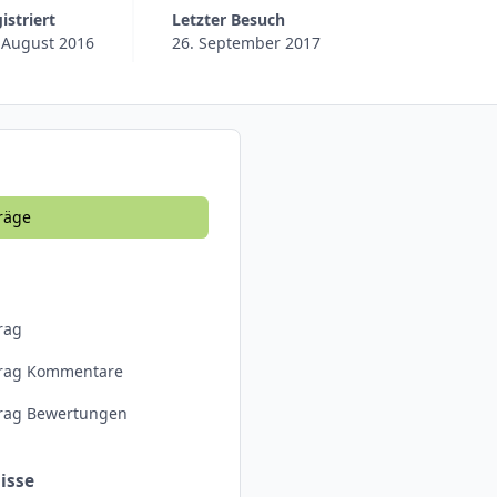
gistriert
Letzter Besuch
 August 2016
26. September 2017
räge
rag
trag Kommentare
trag Bewertungen
isse