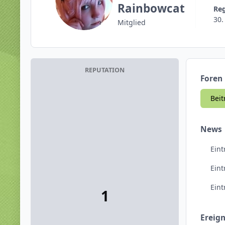
Rainbowcat
Re
30.
Mitglied
REPUTATION
Foren
Beit
News
Eint
Ein
Ein
1
Ereign