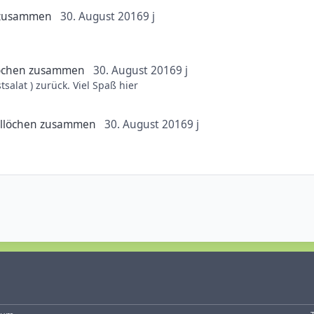
Friends.de App
 zusammen
30. August 2016
9 j
öchen zusammen
30. August 2016
9 j
Willkommen und ein Hallöchen (oh, lecker Wurstsalat ) zurück. Viel Spaß hier
llöchen zusammen
30. August 2016
9 j
 hier im Forum, da ich aus gesundheitlichen Gründen die letzten Ja
enden halten.
hier anzumelden.
d seit klein auf großer Freizeitparkfan.
nen Bann gezogen.
fs neue überreden musste das wir in den Ferien dort hinfahren.
Fahrgeschäfte nicht getraut. Zuschauen alleine reichte da für mich
it dem unterschied das ich die Attraktionen nun auch fahre .