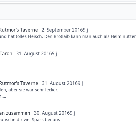
Rutmor's Taverne
2. September 2016
9 j
ulasch"suppe" ist sehr sehr lecker,sehr heiss und hat tolles Fleisch. Den Brotlaib kann man auc
 Taron
31. August 2016
9 j
Rutmor's Taverne
31. August 2016
9 j
den, aber sie war sehr lecker.
h.
hen zusammen
30. August 2016
9 j
ünsche dir viel Spass bei uns
iends.de App