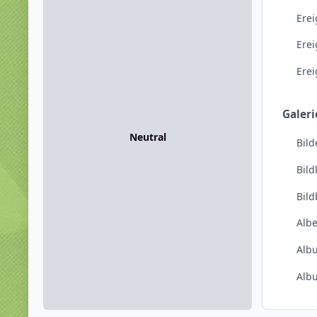
Erei
Ere
Ere
Galeri
Neutral
Bild
Bil
Bil
Alb
Alb
Alb