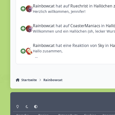
Gesendet von iPhone 6 und benutzt die Phanta
Rainbowcat
hat auf
Ruechrist
in
Hallöchen
Herzlich willkommen, Jennifer!
Rainbowcat
hat auf
CoasterManiacs
in
Hall
Rainbowcat
hat eine Reaktion von
Sky
in
Ha
Hallo zusammen,
ich bin schon seit langer Zeit stiller Mitleser
konnte ich mich hier wenigstens auf dem lauf
Nun aber dachte ich ist es doch mal Zeit sich 
Startseite
Rainbowcat
Also mein Name ist Jennifer, bin 24 Jahre alt un
Besonders das Phantasialand hat mich in sei
So das ich als Kind jedes Jahr meine Eltern au
Lustigerweise habe ich mich als Kind in viele 
Heller Modus
Dunkler Modus
Systemeinstellung
Auch heute noch liebe ich das Phantasialand m