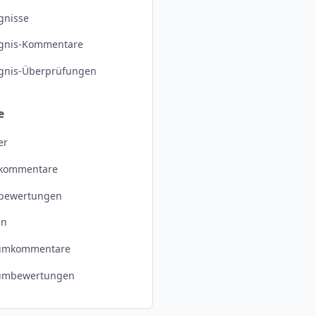
gnisse
ignis-Kommentare
ignis-Überprüfungen
e
er
dkommentare
dbewertungen
en
umkommentare
umbewertungen