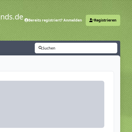
ends.de
Bereits registriert? Anmelden
Registrieren
y
Suchen