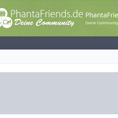
PhantaFri
Deine Communit