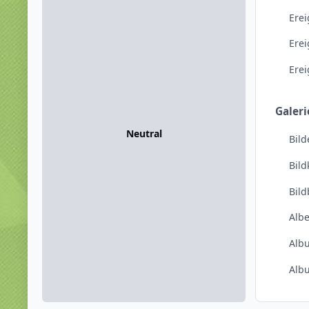
Erei
Ere
Ere
Galeri
Neutral
Bild
Bil
Bil
Alb
Alb
Alb