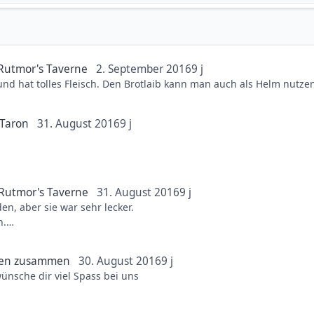
Rutmor's Taverne
2. September 2016
9 j
ulasch"suppe" ist sehr sehr lecker,sehr heiss und hat tolles Fleisch. Den Brotlaib kann man auc
 Taron
31. August 2016
9 j
Rutmor's Taverne
31. August 2016
9 j
den, aber sie war sehr lecker.
h.
hen zusammen
30. August 2016
9 j
ünsche dir viel Spass bei uns
iends.de App