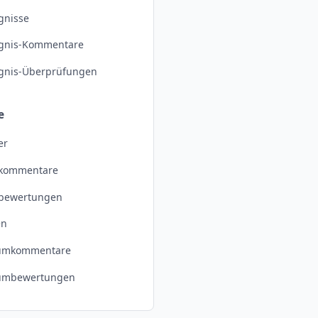
gnisse
ignis-Kommentare
ignis-Überprüfungen
e
er
dkommentare
dbewertungen
en
umkommentare
umbewertungen