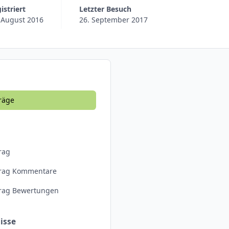
gistriert
Letzter Besuch
 August 2016
26. September 2017
räge
rag
trag Kommentare
trag Bewertungen
isse