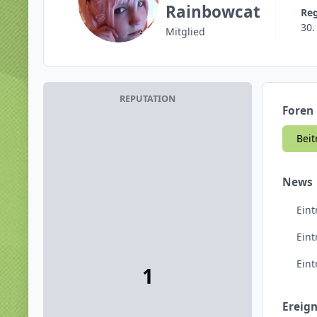
Rainbowcat
Re
30.
Mitglied
REPUTATION
Foren
Beit
News
Eint
Ein
Ein
1
Ereign