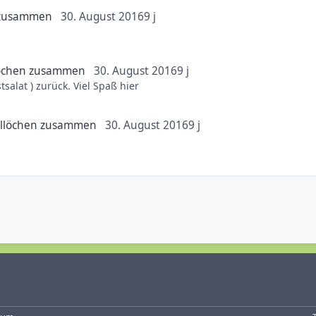
Friends.de App
 zusammen
30. August 2016
9 j
öchen zusammen
30. August 2016
9 j
Willkommen und ein Hallöchen (oh, lecker Wurstsalat ) zurück. Viel Spaß hier
llöchen zusammen
30. August 2016
9 j
 hier im Forum, da ich aus gesundheitlichen Gründen die letzten Ja
enden halten.
hier anzumelden.
d seit klein auf großer Freizeitparkfan.
nen Bann gezogen.
fs neue überreden musste das wir in den Ferien dort hinfahren.
Fahrgeschäfte nicht getraut. Zuschauen alleine reichte da für mich
it dem unterschied das ich die Attraktionen nun auch fahre .