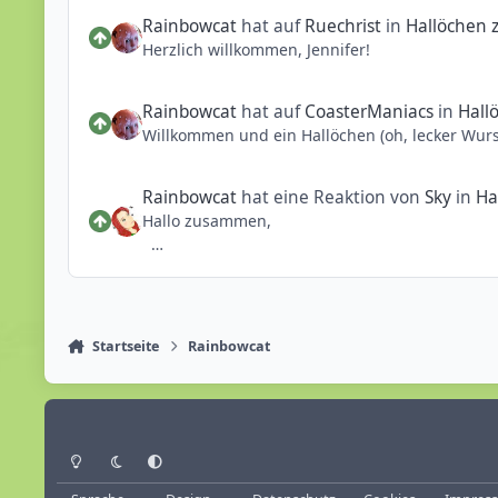
Gesendet von iPhone 6 und benutzt die Phanta
Rainbowcat
hat auf
Ruechrist
in
Hallöchen
Herzlich willkommen, Jennifer!
Rainbowcat
hat auf
CoasterManiacs
in
Hall
Rainbowcat
hat eine Reaktion von
Sky
in
Ha
Hallo zusammen,
ich bin schon seit langer Zeit stiller Mitleser
konnte ich mich hier wenigstens auf dem lauf
Nun aber dachte ich ist es doch mal Zeit sich 
Startseite
Rainbowcat
Also mein Name ist Jennifer, bin 24 Jahre alt un
Besonders das Phantasialand hat mich in sei
So das ich als Kind jedes Jahr meine Eltern au
Lustigerweise habe ich mich als Kind in viele 
Heller Modus
Dunkler Modus
Systemeinstellung
Auch heute noch liebe ich das Phantasialand m