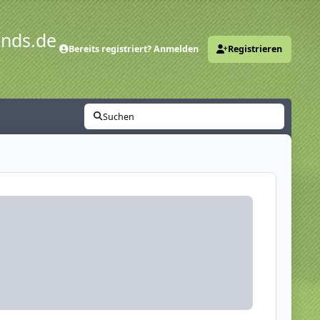
ends.de
Bereits registriert? Anmelden
Registrieren
y
Suchen