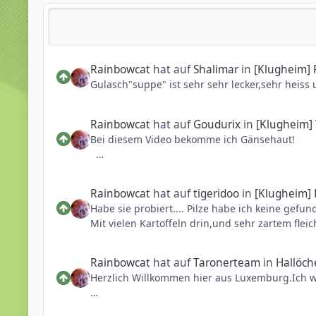
Reputationsaktivität
Rainbowcat
hat auf
Shalimar
in
[Klugheim] 
G
Rainbowcat
hat auf
Goudurix
in
[Klugheim]
Bei diesem Video bekomme ich Gänsehaut!
Rainbowcat
hat auf
tigeridoo
in
[Klugheim] 
Habe sie probiert.... Pilze habe ich keine gefun
Mit vielen Kartoffeln drin,und sehr zartem fleic
Rainbowcat
hat auf
Taronerteam
in
Hallöc
Herzlich Willkommen hier aus Luxemburg.Ich w
Gesendet von iPhone und benutzt die PhantaFr