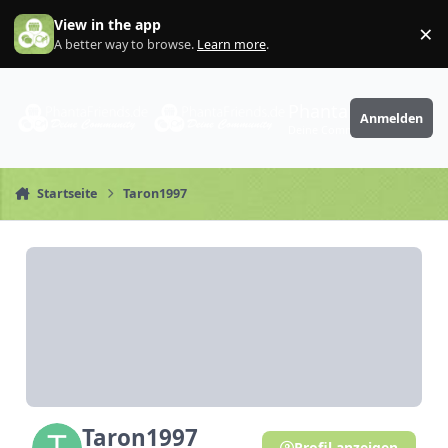
Zum Inhalt springen
View in the app
×
Di
A better way to browse.
Learn more
.
PhantaFriends.de
Anmelden
Deine Community
Startseite
Taron1997
Taron1997
Profil anzeigen