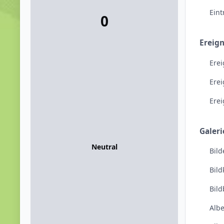
Ein
0
Ereign
Erei
Ere
Ere
Galeri
Neutral
Bild
Bil
Bil
Alb