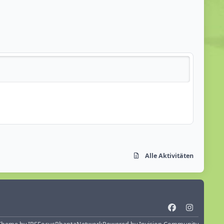
Alle Aktivitäten
f
i
a
n