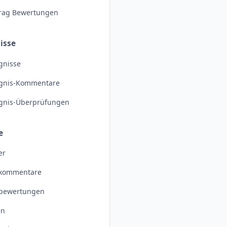
trag Bewertungen
isse
gnisse
ignis-Kommentare
ignis-Überprüfungen
e
er
dkommentare
dbewertungen
en