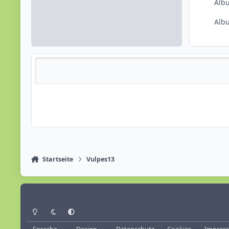
Alb
Alb
Reputationsaktivität
Startseite
Vulpes13
Heller Modus
Dunkler Modus
Systemeinstellung