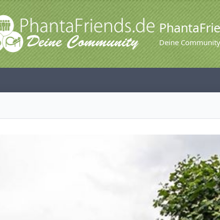
PhantaFri
Deine Communit