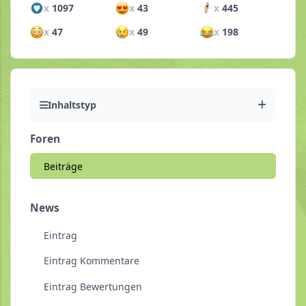
x
1097
x
43
x
445
x
47
x
49
x
198
Inhaltstyp
Foren
Beiträge
News
Eintrag
Eintrag Kommentare
Eintrag Bewertungen