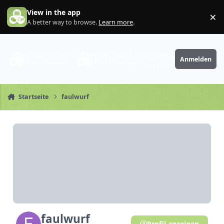
Zum Inhalt springen
View in the app
×
Di
A better way to browse.
Learn more
.
PhantaFriends.de
Anmelden
Deine Community
Startseite
faulwurf
faulwurf
Profil anzeigen