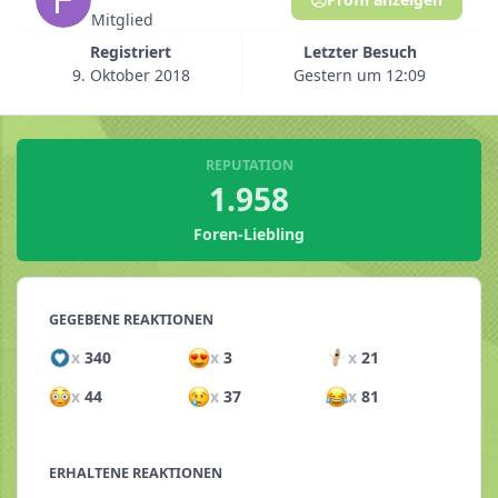
Mitglied
Registriert
Letzter Besuch
9. Oktober 2018
Gestern um 12:09
REPUTATION
1.958
Foren-Liebling
GEGEBENE REAKTIONEN
x
340
x
3
x
21
x
44
x
37
x
81
ERHALTENE REAKTIONEN