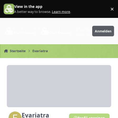
Zum Inhalt springen
View in the app
×
Di
A better way to browse.
Learn more
.
PhantaFriends.de
Anmelden
Deine Community
Startseite
Evariatra
Evariatra
Profil anzeigen