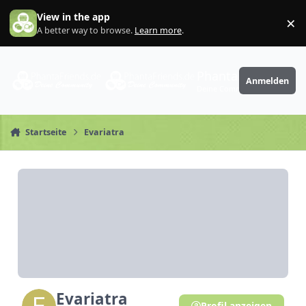
Zum Inhalt springen
View in the app
×
Di
A better way to browse.
Learn more
.
PhantaFriends.de
Anmelden
Deine Community
Startseite
Evariatra
Evariatra
Profil anzeigen