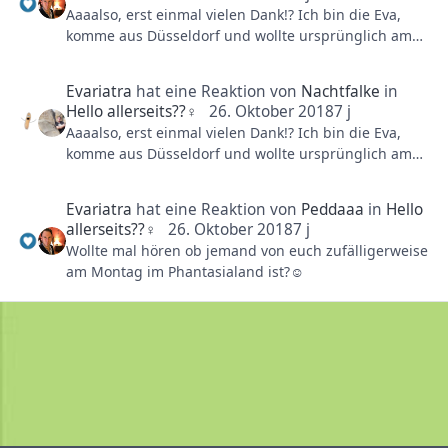
Aaaalso, erst einmal vielen Dank!? Ich bin die Eva,
komme aus Düsseldorf und wollte ursprünglich am
Montag mit einer Freundin ins Phantasialand. Leider
musste sie mir kurzfristig absagen und aus meinem
Evariatra
hat eine Reaktion von
Nachtfalke
in
Freundeskreis kann sonst keiner. Meine Eintrittskarte
Hello allerseits??‍♀️
26. Oktober 2018
7 j
ist auch leider nur noch bis zum 04.11. gültig. Würde
Aaaalso, erst einmal vielen Dank!? Ich bin die Eva,
vielleicht auch alleine hingehen, aber ich denke in
komme aus Düsseldorf und wollte ursprünglich am
Gesellschaft ist es dann doch etwas netter?. Daher
Montag mit einer Freundin ins Phantasialand. Leider
die Frage, ob jemand von euch da ist?. LG
musste sie mir kurzfristig absagen und aus meinem
Evariatra
hat eine Reaktion von
Peddaaa
in
Hello
Freundeskreis kann sonst keiner. Meine Eintrittskarte
allerseits??‍♀️
26. Oktober 2018
7 j
ist auch leider nur noch bis zum 04.11. gültig. Würde
Wollte mal hören ob jemand von euch zufälligerweise
vielleicht auch alleine hingehen, aber ich denke in
am Montag im Phantasialand ist?☺️
Gesellschaft ist es dann doch etwas netter?. Daher
die Frage, ob jemand von euch da ist?. LG