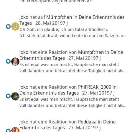
Ein Freizeitpark Vlog der anderen Art
wollen. Tut dieser Mensch aber und darüber machen
rausgeschmissen hat.
sich eben scheinbar viele Leute lustig und geben ihm
eine Plattform. Dass er da nur belächelt wird, merkt
joko
hat auf
Mümpfchen
in
Deine Erkenntnis des
er vermutlich nicht einmal. Am Ende ist es aus
Tages
28. Mai 2019
7 j
moralischer Sicht natürlich auch fragwürdig, ob man
Oh Gott, ich glaube, ich bin total altmodisch.
solch einen Kanal abonniert, denn dann unterstützt
Ich steh total drauf, wenn Leute in ganzen Sätzen mit
man am Ende dieses krankhafte Verhalten dieses
mir reden,
Menschen.
und "bitte" und "danke" sagen können.
joko
hat eine Reaktion von
Mümpfchen
in
Deine
Erkenntnis des Tages
27. Mai 2019
7 j
Es ist egal was man macht, Hauptsache man steht
voll dahinter und betrachtet diese Tätigkeit nicht als
Arbeit, dann wird es zum Erfolg führen.
joko
hat eine Reaktion von
PhlFREAK_2000
in
Deine Erkenntnis des Tages
27. Mai 2019
7 j
Es ist egal was man macht, Hauptsache man steht
voll dahinter und betrachtet diese Tätigkeit nicht als
Arbeit, dann wird es zum Erfolg führen.
joko
hat eine Reaktion von
Peddaaa
in
Deine
Erkenntnis des Tages
27. Mai 2019
7 j