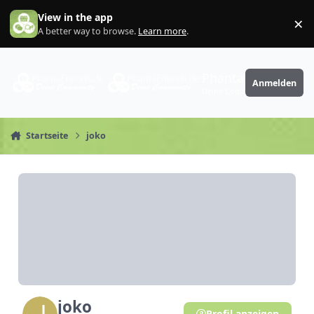
Zum Inhalt springen
View in the app
×
Di
A better way to browse.
Learn more
.
PhantaFriends.de
Anmelden
Deine Community
Startseite
joko
joko
Profil anzeigen