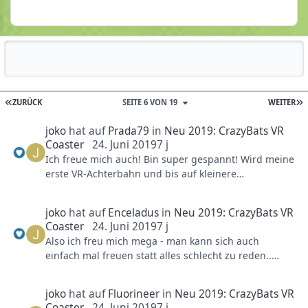
Reputationsaktivität
ZURÜCK
SEITE 6 VON 19
WEITER
joko
hat auf
Prada79
in
Neu 2019: CrazyBats VR
Coaster
24. Juni 2019
7 j
Ich freue mich auch! Bin super gespannt! Wird meine
erste VR-Achterbahn und bis auf kleinere
Geschichten mein erstes VR-Erlebnis. Hab schon
„Angst“, dass ich danach so was für den Heim-PC
joko
hat auf
Enceladus
in
Neu 2019: CrazyBats VR
brauche
Coaster
24. Juni 2019
7 j
Also ich freu mich mega - man kann sich auch
Außerdem freue ich mich auf die Umgestaltung.
einfach mal freuen statt alles schlecht zu reden..
Auch wenn der Gang nur blau gestrichen würde,
langsam nervt es echt...
würde das besser passen als das Pseudo-Dschungel-
Grün. Ich war ursprünglich anderer Meinung, denke
joko
hat auf
Fluorineer
in
Neu 2019: CrazyBats VR
aber doch mittlerweile, dass das schon einiges
Coaster
24. Juni 2019
7 j