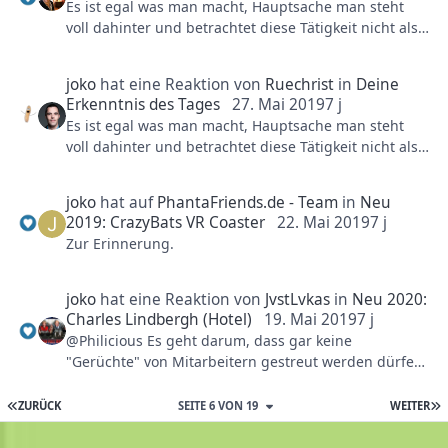
Es ist egal was man macht, Hauptsache man steht
voll dahinter und betrachtet diese Tätigkeit nicht als
Arbeit, dann wird es zum Erfolg führen.
joko
hat eine Reaktion von
Ruechrist
in
Deine
Erkenntnis des Tages
27. Mai 2019
7 j
Es ist egal was man macht, Hauptsache man steht
voll dahinter und betrachtet diese Tätigkeit nicht als
Arbeit, dann wird es zum Erfolg führen.
joko
hat auf
PhantaFriends.de - Team
in
Neu
2019: CrazyBats VR Coaster
22. Mai 2019
7 j
Zur Erinnerung.
joko
hat eine Reaktion von
JvstLvkas
in
Neu 2020:
Charles Lindbergh (Hotel)
19. Mai 2019
7 j
@Philicious Es geht darum, dass gar keine
"Gerüchte" von Mitarbeitern gestreut werden dürfen,
egal ob sie in den folgenden Posts wiederlegt werden
oder nicht.
ZURÜCK
SEITE 6 VON 19
WEITER
Wenn Phantafriends nicht darauf achtet ist die Seite
hier auch ganz schnell dicht.