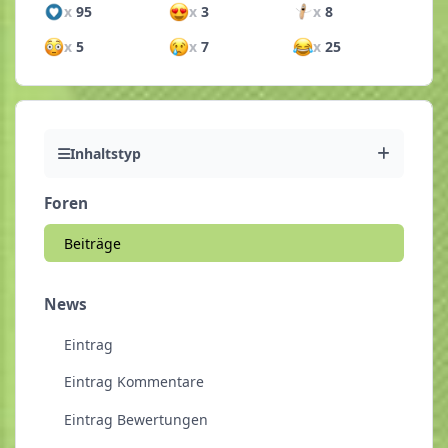
x
95
x
3
x
8
x
5
x
7
x
25
Inhaltstyp
Foren
Beiträge
News
Eintrag
Eintrag Kommentare
Eintrag Bewertungen