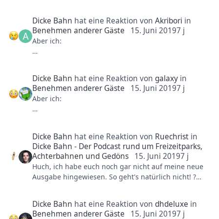
Tagespreis verkauft, wird er natürlich zu einem
beliebten Treffpunkt. So gesehen ist das
Dicke Bahn
hat eine Reaktion von
Akribori
in
"Randalieren" im Movie Park auch einfach günstiger.
Benehmen anderer Gäste
15. Juni 2019
7 j
Aber ich:
Subjektive Wahrnehmung: Wir dürfen nicht
vergessen, dass wir im Phantasialand auch unsere
lieben Probleme mit "asozialem Verhalten" haben. In
diesem Forum gibt es einen Thread, der nur diesem
Dicke Bahn
hat eine Reaktion von
galaxy
in
Thema gewidmet ist. Auch hier wäre es einfach alle
Benehmen anderer Gäste
15. Juni 2019
7 j
Probleme aufs lokale Publikum zu schieben.
Aber ich:
Schließlich gehört Brühl im Großraum Köln zum
Prototyp Assi des Deutschen Fernsehens. Von Dennis
aus Hürth zu den Geißens und wieder zurück. Aber
bei uns wird es nicht in dem Maße auf die Region
Dicke Bahn
hat eine Reaktion von
Ruechrist
in
Dicke Bahn - Der Podcast rund um Freizeitparks,
geschoben wie in Bottrop. Warum? Weil "der
Achterbahnen und Gedöns
15. Juni 2019
7 j
Rheinländer" trotz allem noch ein besseres Image
Huch, ich habe euch noch gar nicht auf meine neue
hat?
Ausgabe hingewiesen. So geht's natürlich nicht! ?
Man darf auch nicht vergessen, dass wir mit den
Parks aus unserer Region wahrscheinlich auch ein
bisschen strenger umgehen als mit den anderen.
Dicke Bahn
hat eine Reaktion von
dhdeluxe
in
Das fängt damit an, dass man einfach einen
Benehmen anderer Gäste
15. Juni 2019
7 j
kritischeren Blick auch erst entwickeln kann, wenn