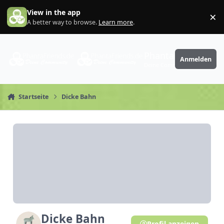
Zum Inhalt springen
View in the app
×
Di
A better way to browse.
Learn more
.
PhantaFriends.de
Anmelden
Deine Community
Startseite
Dicke Bahn
Dicke Bahn
Profil anzeigen