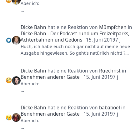
Aber ich:
man überhaupt mehrmals einen Park besucht hat
und hört damit auf, dass die emotionale Bindung zu
sämtlichen Dingen einfach stärker ist, wenn sie das
direkte Umfeld betreffen. Ich wette die Europapark-
Dicke Bahn
hat eine Reaktion von
Mümpfchen
in
Forums sind voll von Beschwerden über französische
Dicke Bahn - Der Podcast rund um Freizeitparks,
Jugendliche, wir bekommen einfach nicht so viel
Achterbahnen und Gedöns
15. Juni 2019
7 j
davon mit.
Huch, ich habe euch noch gar nicht auf meine neue
Ausgabe hingewiesen. So geht's natürlich nicht! ?
Differenzierung "Asoziales Verhalten": Hier wird auch
schnell viel in einen Topf geworfen. Von Grölen und
Dicke Bahn
hat eine Reaktion von
Ruechrist
in
Vordrängeln bis hin zu Vandalismus. Man sollte
Benehmen anderer Gäste
15. Juni 2019
7 j
zwischen auffälligem Sozialverhalten und dem
Aber ich:
Begehen von Straftaten unterscheiden. Bei ersteren
reicht meines Erachtens die gezielte Ansprache,
letzteres sollte umgehend zum Parkverweis führen.
Das dies nicht geschieht ist mit Sicherheit eine
Dicke Bahn
hat eine Reaktion von
bababoel
in
Personalfrage. Eine der fachlichen Schulung, aber
Benehmen anderer Gäste
15. Juni 2019
7 j
natürlich auch eine Präsenzfrage. In jedem Fall eine
Aber ich:
bedauerliche Situation, aber spektakuläre
Neuattraktionen und Investionen in die
Personalstruktur vertragen sich nicht so gut in den