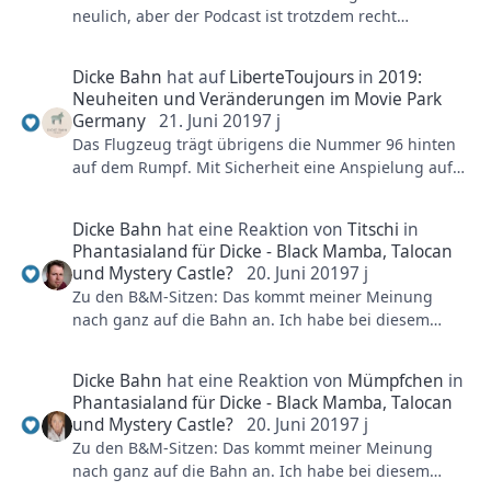
den kompletten Tempel kernzusanieren. Die Bahn
neulich, aber der Podcast ist trotzdem recht
Mag sein, dass dies eine Fehlentwicklung des
bleibt nunmal die selbe.
unterhaltsam geworden. Viel Spaß damit.
Zeitgeistes ist, dass solche Themen nicht wirklich
offen angesprochen werden können, weil es immer
Dicke Bahn
hat auf
LiberteToujours
in
2019:
direkt in gegenseitiger Stigmatisierung endet.
Neuheiten und Veränderungen im Movie Park
Auf der anderen Seite ist es viel zu einfach die
Germany
21. Juni 2019
7 j
großen gesellschaftlichen Probleme unserer Zeit zum
Das Flugzeug trägt übrigens die Nummer 96 hinten
"big bad wolf" für alles und jenes zu machen. Weil
auf dem Rumpf. Mit Sicherheit eine Anspielung auf
sich aus dieser Ansichtsweise ja nichts ergibt außer
das Eröffnungsjahr vom Bermuda Dreieck. Wäre ja
Genörgle an Umständen, die sich ohne weiteres so
nicht das erste mal.
schnell eh nicht ändern lassen. Nur weil man weiß,
Dicke Bahn
hat eine Reaktion von
Titschi
in
Phantasialand für Dicke - Black Mamba, Talocan
dass das Ruhrgebiet Schwierigkeiten hat, ist die
und Mystery Castle?
20. Juni 2019
7 j
Frage "Warum hat der Movie Park ein
Zu den B&M-Sitzen: Das kommt meiner Meinung
[vermeintliches] Problem mit seinen Gästen?" ja nicht
nach ganz auf die Bahn an. Ich habe bei diesem
zufriedenstellend beantwortet. Also: Woran hat et
Hersteller auch am meisten Probleme. Aber: Diese
jelegen?
neuen Westenbügel, die beispielsweise bei Fenix
Dicke Bahn
hat eine Reaktion von
Mümpfchen
in
zum Einsatz kommen, lassen dem korpulenteren
Parkprofil: Obwohl die Attraktionen im Phantasialand
Phantasialand für Dicke - Black Mamba, Talocan
Menschen deutlich mehr Spielraum und sorgen für
mittlerweile wahrscheinlich action-lastiger sind als in
und Mystery Castle?
20. Juni 2019
7 j
weniger Stress. Hoffentlich verbaut der Hersteller
Bottrop, hängt dem Filmpark aufgrund seiner
Zu den B&M-Sitzen: Das kommt meiner Meinung
diese bei mehr neuen Bahnen.
Thematik immer noch das Image des Thrillparks an.
nach ganz auf die Bahn an. Ich habe bei diesem
Und Thrill zieht nun einmal das Publikum mit