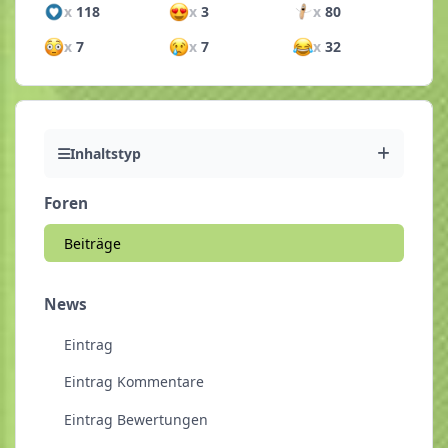
x
118
x
3
x
80
x
7
x
7
x
32
Inhaltstyp
Foren
Beiträge
News
Eintrag
Eintrag Kommentare
Eintrag Bewertungen