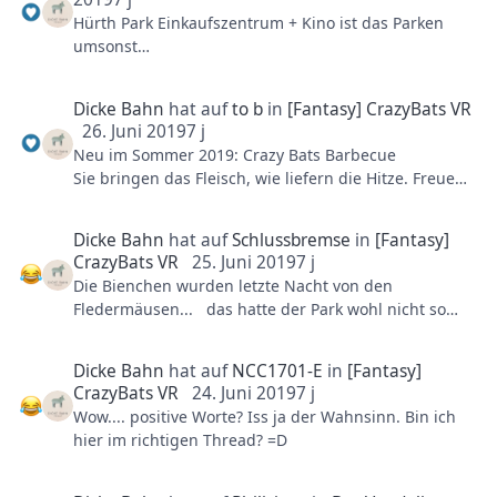
einem furchtbar nervigen Ton mit holländischem
Hürth Park Einkaufszentrum + Kino ist das Parken
Akzept
umsonst
Erlebnistherme Euskirchen ist das Parken umsonst
Becher, Gib mir deine Becher. Hallo? Becher her.
Im Kaufhof in Köln bezahlt man pro Stunde 3 €. Kauft
Dicke Bahn
hat auf
to b
in
[Fantasy] CrazyBats VR
man etwas im Kaufhof reduziert sich der Betrag um
brüllt!!!!!
26. Juni 2019
7 j
die Hälfte.
Neu im Sommer 2019: Crazy Bats Barbecue
Sie bringen das Fleisch, wie liefern die Hitze. Freuen
Das ein Park und Parkplatz sauber sein sollte,
Sie sich auf den weltweit ersten VR-Grill.
versteht sich von selbst. Das sind die oben
genannten aber auch.
Dicke Bahn
hat auf
Schlussbremse
in
[Fantasy]
Der Parkplatz in Efteling ist toll, keine Frage. Der
CrazyBats VR
25. Juni 2019
7 j
Parkplatz am PHL ist je nachdem wann man kommt
Die Bienchen wurden letzte Nacht von den
und wo man steht echt ein Drama. Entweder man
Fledermäusen... das hatte der Park wohl nicht so
steht unter einem Baum oder man fährt durch
ganz auf dem Schirm...
Matsch und hinten beim China Eingang läuft man
Dicke Bahn
hat auf
NCC1701-E
in
[Fantasy]
noch durch die halben Alpen. Aber so sind die
CrazyBats VR
24. Juni 2019
7 j
Gegebenheiten und irgendwie find ich es auch
Wow.... positive Worte? Iss ja der Wahnsinn. Bin ich
schöner als alles zu betonieren und alle Bäume
hier im richtigen Thread? =D
wegmachen.
Na ja, der Umweltgedanke ist ja im Moment total in.