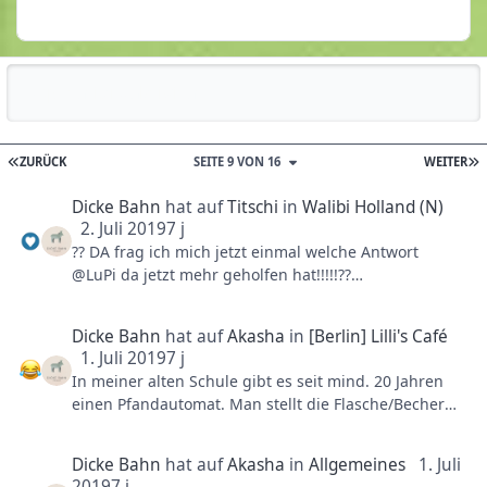
Reputationsaktivität
ZURÜCK
SEITE 9 VON 16
WEITER
Dicke Bahn
hat auf
Titschi
in
Walibi Holland (N)
2. Juli 2019
7 j
?? DA frag ich mich jetzt einmal welche Antwort
@LuPi da jetzt mehr geholfen hat!!!!!??
Aber das muss natürlich jeder für sich entscheiden.
Mir hilft es manchmal schon weiter die Wartezeiten
Dicke Bahn
hat auf
Akasha
in
[Berlin] Lilli's Café
eine Woche vorher zu beobachten um ungefähre
1. Juli 2019
7 j
Schätzungen anzustellen!?‍♀️?
In meiner alten Schule gibt es seit mind. 20 Jahren
einen Pfandautomat. Man stellt die Flasche/Becher
hinein, schließt die Tür, Geld kommt raus. Könnte
man sogar cool dekorieren und richtig richtig geil
Dicke Bahn
hat auf
Akasha
in
Allgemeines
1. Juli
wäre es wenn der Pfandautomat die ganze Zeit in
2019
7 j