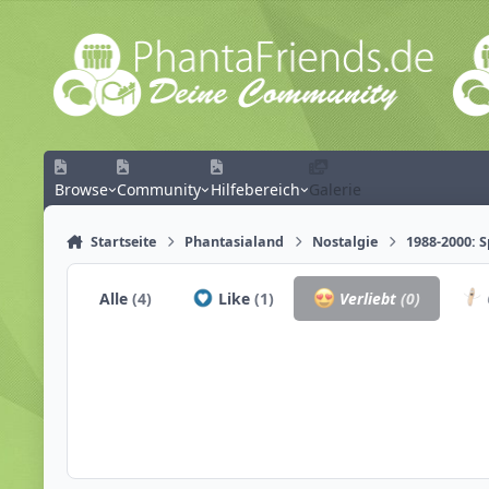
Zum Inhalt springen
Browse
Community
Hilfebereich
Galerie
Startseite
Phantasialand
Nostalgie
1988-2000: 
Alle
(4)
Like
(1)
Verliebt
(0)