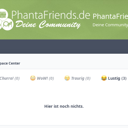
PhantaFri
Deine Communit
Space Center
Churro!
(0)
WoW!
(0)
Traurig
(0)
Lustig
(3)
Hier ist noch nichts.