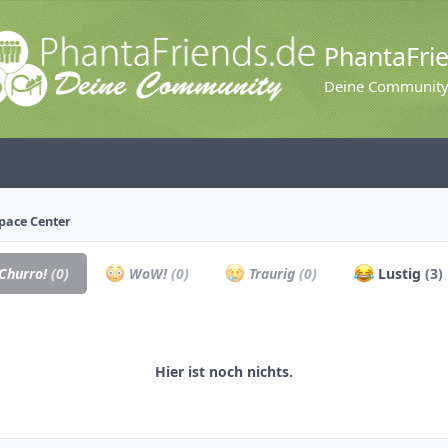
PhantaFri
Deine Communit
Space Center
Churro!
(0)
WoW!
(0)
Traurig
(0)
Lustig
(3)
Hier ist noch nichts.