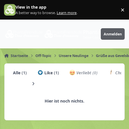
Zum Inhalt springen
View in the app
×
Di
A better way to browse.
Learn more
.
PhantaFriends.de
Anmelden
Deine Community
Startseite
Off-Topic
Unsere Neulinge
Grüße aus Gevelsb
Alle
(1)
Like
(1)
Verliebt
(0)
Churro
Hier ist noch nichts.