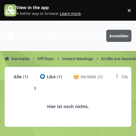
Zum Inhalt springen
View in the app
×
Di
A better way to browse.
Learn more
.
PhantaFriends.de
Anmelden
Deine Community
Startseite
Off-Topic
Unsere Neulinge
Grüße aus Gevelsb
Alle
(1)
Like
(1)
Verliebt
(0)
Churro
Hier ist noch nichts.