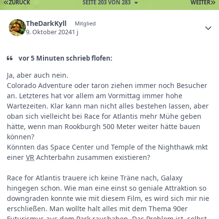
ZURÜCK
SEITE 203 VON 283
WEITER
TheDarkKyll
Mitglied
9. Oktober 2024
1 j
vor 5 Minuten schrieb flofen:
Ja, aber auch nein.
Colorado Adventure oder taron ziehen immer noch Besucher
an. Letzteres hat vor allem am Vormittag immer hohe
Wartezeiten. Klar kann man nicht alles bestehen lassen, aber
oban sich vielleicht bei Race for Atlantis mehr Mühe geben
hätte, wenn man Rookburgh 500 Meter weiter hätte bauen
können?
Könnten das Space Center und Temple of the Nighthawk mkt
einer
VR
Achterbahn zusammen existieren?
Race for Atlantis trauere ich keine Träne nach, Galaxy
hingegen schon. Wie man eine einst so geniale Attraktion so
downgraden konnte wie mit diesem Film, es wird sich mir nie
erschließen. Man wollte halt alles mit dem Thema 90er
Futurismus aus dem Park raushaben. Das Problem ist, selbst