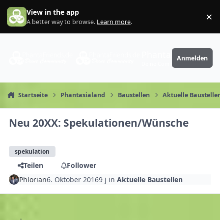
Zum Inhalt springen
View in the app
×
Di
A better way to browse.
Learn more
.
PhantaFriends.de
Anmelden
Deine Community
Startseite
Phantasialand
Baustellen
Aktuelle Baustelle
Neu 20XX: Spekulationen/Wünsche
spekulation
Teilen
Follower
Phlorian
6. Oktober 2016
9 j
in
Aktuelle Baustellen