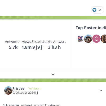
2
Top-Poster in 
Antworten
views
Erstellt
Letzte Antwort
5,7k
1,8m
9 j
9 j
3 h
3 h
Themenübersicht erweitern
Frisbee
Verifiziert
9. Oktober 2024
1 j
Ich denke, es liegt an der Strategie.