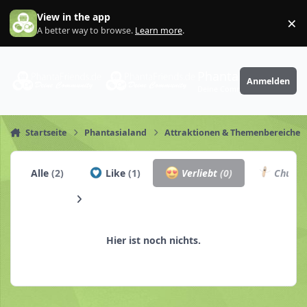
Zum Inhalt springen
View in the app
×
Di
A better way to browse.
Learn more
.
PhantaFriends.de
Anmelden
Deine Community
Startseite
Phantasialand
Attraktionen & Themenbereiche
Alle
(2)
Like
(1)
Verliebt
(0)
Churro
Hier ist noch nichts.