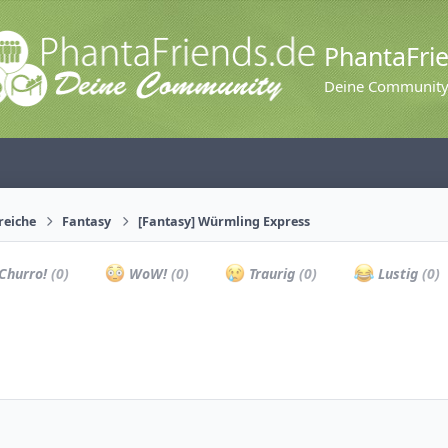
PhantaFri
Deine Communit
reiche
Fantasy
[Fantasy] Würmling Express
Churro!
(0)
WoW!
(0)
Traurig
(0)
Lustig
(0)