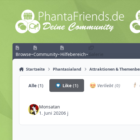
Zum Inhalt springen
Browse
Community
Hilfebereich
Galerie
Startseite
Phantasialand
Attraktionen & Themenbe
Alle
(1)
Like
(1)
Verliebt
(0)
Monsatan
1. Juni 2020
6 j