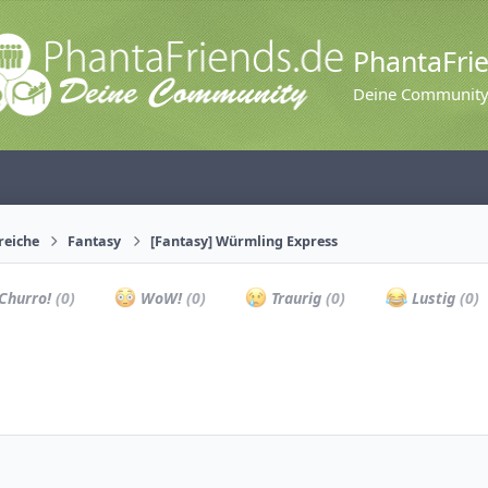
PhantaFri
Deine Communit
reiche
Fantasy
[Fantasy] Würmling Express
Churro!
(0)
WoW!
(0)
Traurig
(0)
Lustig
(0)