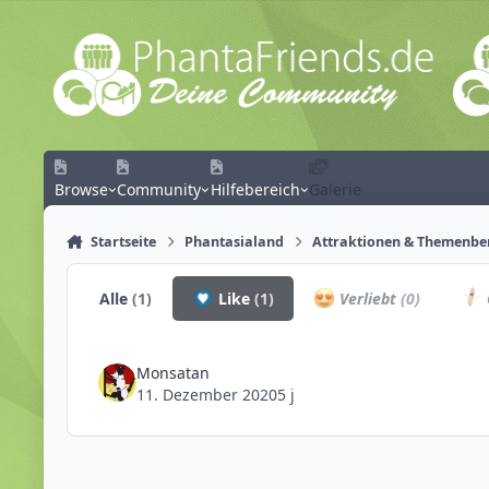
Zum Inhalt springen
Browse
Community
Hilfebereich
Galerie
Startseite
Phantasialand
Attraktionen & Themenbe
Alle
(1)
Like
(1)
Verliebt
(0)
Monsatan
11. Dezember 2020
5 j