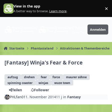
Zum Inhalt springen
View in the app
×
Di
A better way to browse.
Learn more
.
PhantaFriends.de
Anmelden
Deine Community
Startseite
Phantasialand
Attraktionen & Themenbereiche
[Fantasy] Winja's Fear & Force
aufzug
drehen
fear
force
maurer söhne
spinning coaster
winjas
wuze town
Teilen
Follower
PHLfan01
1. November 2014
11 j
in
Fantasy