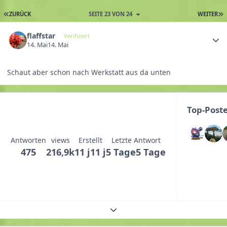
ZURÜCK
SEITE 23 VON 24
WEITER
flaffstar
Verifiziert
14. Mai
14. Mai
Schaut aber schon nach Werkstatt aus da unten
Top-Post
Antworten
views
Erstellt
Letzte Antwort
475
216,9k
11 j
11 j
5 Tage
5 Tage
Themenübersicht erweitern