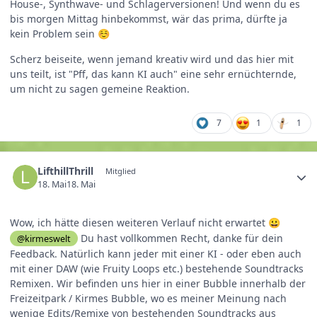
House-, Synthwave- und Schlagerversionen! Und wenn du es
bis morgen Mittag hinbekommst, wär das prima, dürfte ja
kein Problem sein
☺️
Scherz beiseite, wenn jemand kreativ wird und das hier mit
uns teilt, ist "Pff, das kann KI auch" eine sehr ernüchternde,
um nicht zu sagen gemeine Reaktion.
7
1
1
LifthillThrill
Mitglied
18. Mai
18. Mai
Wow, ich hätte diesen weiteren Verlauf nicht erwartet
😀
Du hast vollkommen Recht, danke für dein
@kirmeswelt
Feedback. Natürlich kann jeder mit einer KI - oder eben auch
mit einer DAW (wie Fruity Loops etc.) bestehende Soundtracks
Remixen. Wir befinden uns hier in einer Bubble innerhalb der
Freizeitpark / Kirmes Bubble, wo es meiner Meinung nach
wenige Edits/Remixe von bestehenden Soundtracks aus