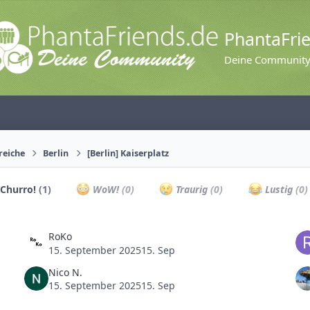
PhantaFri
Deine Communit
reiche
Berlin
[Berlin] Kaiserplatz
Churro!
(1)
WoW!
(0)
Traurig
(0)
Lustig
(0)
RoKo
15. September 2025
15. Sep
Nico N.
15. September 2025
15. Sep