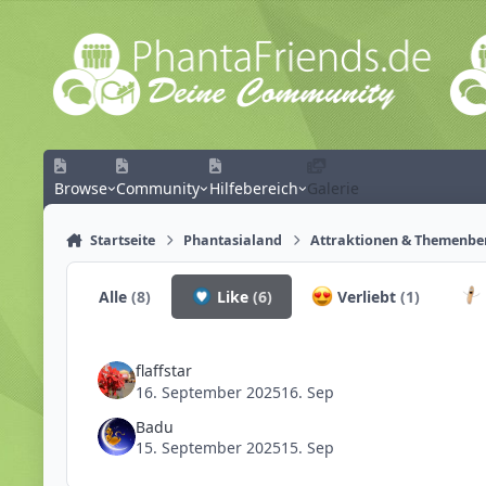
Zum Inhalt springen
Browse
Community
Hilfebereich
Galerie
Startseite
Phantasialand
Attraktionen & Themenbe
Alle
(8)
Like
(6)
Verliebt
(1)
flaffstar
16. September 2025
16. Sep
Badu
15. September 2025
15. Sep