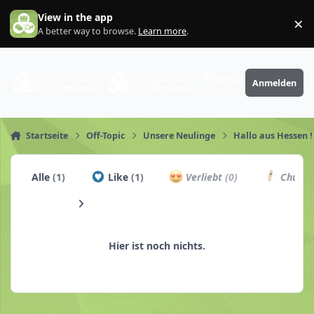
Zum Inhalt springen
View in the app
×
Di
A better way to browse.
Learn more
.
PhantaFriends.de
Anmelden
Deine Community
Startseite
Off-Topic
Unsere Neulinge
Hallo aus Hessen !
Alle
(1)
Like
(1)
Verliebt
(0)
Churro
Hier ist noch nichts.