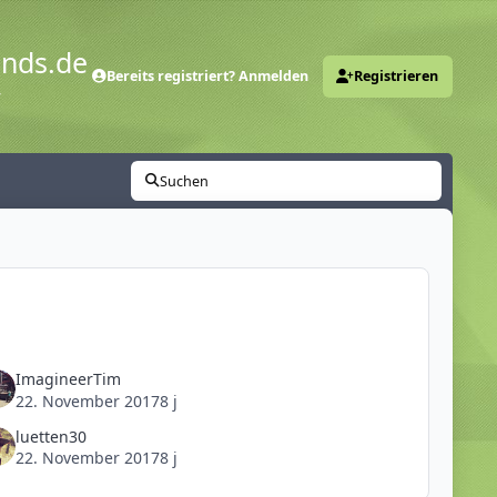
ends.de
Bereits registriert? Anmelden
Registrieren
y
Suchen
ImagineerTim
22. November 2017
8 j
luetten30
22. November 2017
8 j