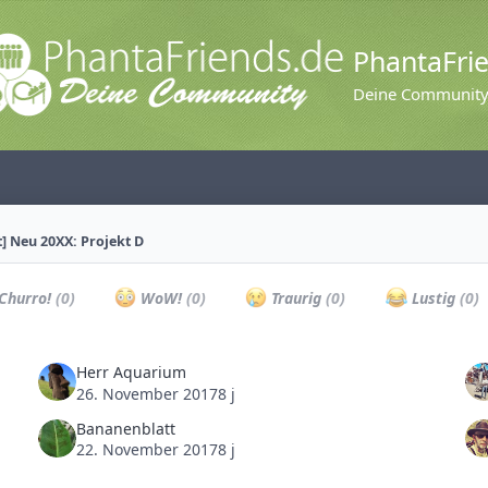
PhantaFri
Deine Communit
t] Neu 20XX: Projekt D
Churro!
(0)
WoW!
(0)
Traurig
(0)
Lustig
(0)
Herr Aquarium
26. November 2017
8 j
Bananenblatt
22. November 2017
8 j