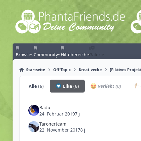
Zum Inhalt springen
Browse
Community
Hilfebereich
Galerie
Startseite
Off-Topic
Kreativecke
[Fiktives Projek
Alle
(6)
Like
(6)
Verliebt
(0)
Badu
24. Februar 2019
7 j
Taronerteam
22. November 2017
8 j