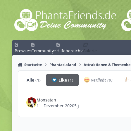
Zum Inhalt springen
Browse
Community
Hilfebereich
Galerie
Startseite
Phantasialand
Attraktionen & Themenbe
Alle
(1)
Like
(1)
Verliebt
(0)
Monsatan
11. Dezember 2020
5 j