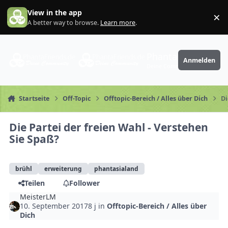
Zum Inhalt springen
View in the app
×
Di
A better way to browse.
Learn more
.
PhantaFriends.de
Anmelden
Deine Community
Startseite
Off-Topic
Offtopic-Bereich / Alles über Dich
Di
Die Partei der freien Wahl - Verstehen
Sie Spaß?
brühl
erweiterung
phantasialand
Teilen
Follower
MeisterLM
10. September 2017
8 j
in
Offtopic-Bereich / Alles über
Dich