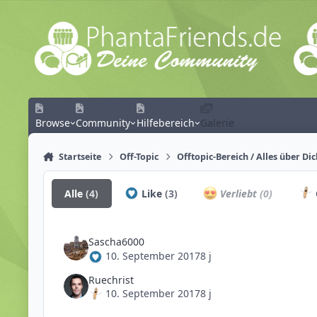
Zum Inhalt springen
Browse
Community
Hilfebereich
Galerie
Startseite
Off-Topic
Offtopic-Bereich / Alles über Di
Alle
(4)
Like
(3)
Verliebt
(0)
Sascha6000
10. September 2017
8 j
Ruechrist
10. September 2017
8 j