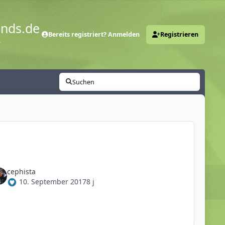
ends.de
Bereits registriert? Anmelden
Registrieren
y
Suchen
cephista
10. September 2017
8 j