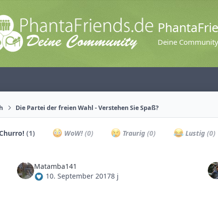
PhantaFri
Deine Communit
ch
Die Partei der freien Wahl - Verstehen Sie Spaß?
Churro!
(1)
WoW!
(0)
Traurig
(0)
Lustig
(0)
Matamba141
10. September 2017
8 j