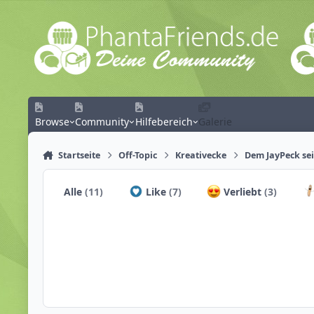
Zum Inhalt springen
Browse
Community
Hilfebereich
Galerie
Startseite
Off-Topic
Kreativecke
Dem JayPeck sei
Alle
(11)
Like
(7)
Verliebt
(3)