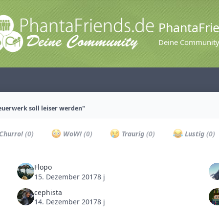
PhantaFri
Deine Communit
euerwerk soll leiser werden"
Churro!
(0)
WoW!
(0)
Traurig
(0)
Lustig
(0)
Flopo
15. Dezember 2017
8 j
cephista
14. Dezember 2017
8 j