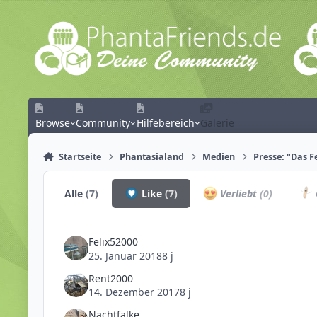
Zum Inhalt springen
Browse
Community
Hilfebereich
Galerie
Startseite
Phantasialand
Medien
Presse: "Das F
Alle
(7)
Like
(7)
Verliebt
(0)
Felix52000
25. Januar 2018
8 j
Rent2000
14. Dezember 2017
8 j
Nachtfalke