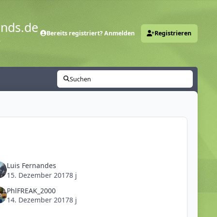
ends.de
Bereits registriert? Anmelden
Registrieren
y
Suchen
Luis Fernandes
15. Dezember 2017
8 j
PhlFREAK_2000
14. Dezember 2017
8 j