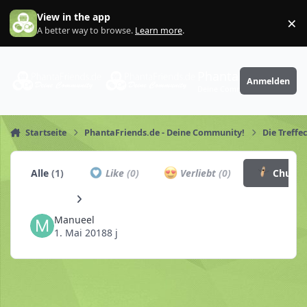
Zum Inhalt springen
View in the app
×
Di
A better way to browse.
Learn more
.
PhantaFriends.de
Anmelden
Deine Community
Startseite
PhantaFriends.de - Deine Community!
Die Treffe
Alle
(1)
Like
(0)
Verliebt
(0)
Churro
Manueel
1. Mai 2018
8 j