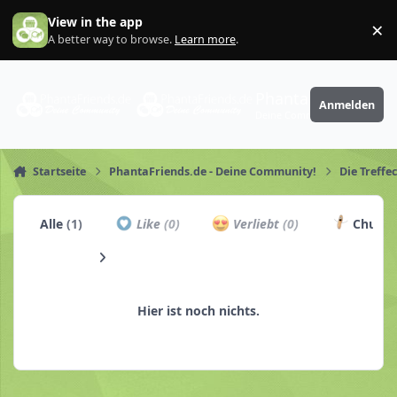
Zum Inhalt springen
View in the app
×
Di
A better way to browse.
Learn more
.
PhantaFriends.de
Anmelden
Deine Community
Startseite
PhantaFriends.de - Deine Community!
Die Treffe
Alle
(1)
Like
(0)
Verliebt
(0)
Churro
Hier ist noch nichts.