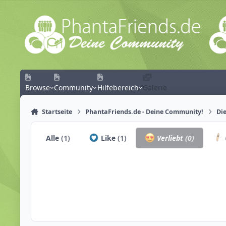
Zum Inhalt springen
Browse
Community
Hilfebereich
Galerie
Startseite
PhantaFriends.de - Deine Community!
Die
Alle
(1)
Like
(1)
Verliebt
(0)