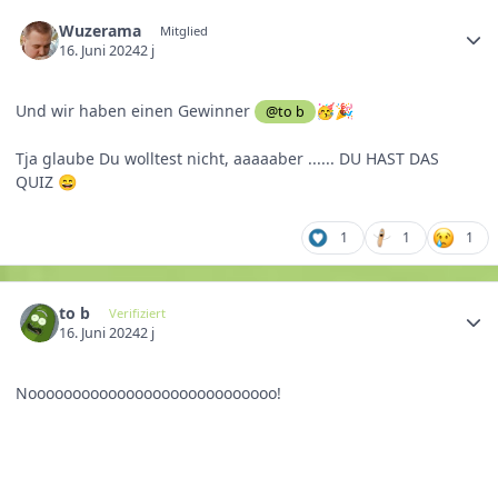
Wuzerama
Mitglied
16. Juni 2024
2 j
Und wir haben einen Gewinner
@to b
🥳
🎉
Tja glaube Du wolltest nicht, aaaaaber ...... DU HAST DAS
QUIZ
😄
1
1
1
to b
Verifiziert
16. Juni 2024
2 j
Noooooooooooooooooooooooooooo!