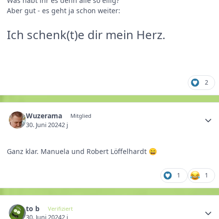
Was habt ihr es denn alle so eilig?
Aber gut - es geht ja schon weiter:
Ich schenk(t)e dir mein Herz.
2
Wuzerama
Mitglied
30. Juni 2024
2 j
Ganz klar. Manuela und Robert Löffelhardt
😄
1
1
to b
Verifiziert
30. Juni 2024
2 j