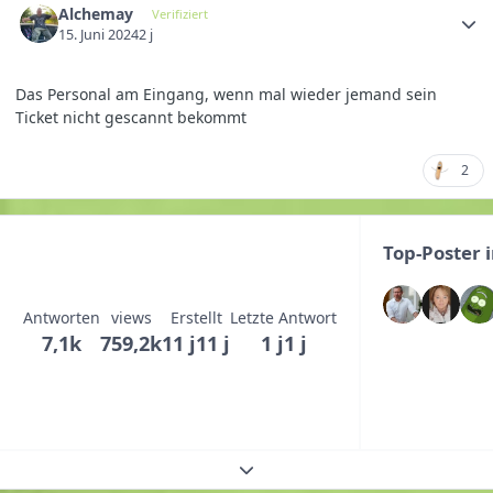
Alchemay
Verifiziert
15. Juni 2024
2 j
Das Personal am Eingang, wenn mal wieder jemand sein
Ticket nicht gescannt bekommt
2
Top-Poster 
Antworten
views
Erstellt
Letzte Antwort
7,1k
759,2k
11 j
11 j
1 j
1 j
Themenübersicht erweitern