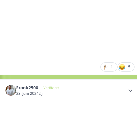
1
5
Frank2500
Verifiziert
23. Juni 2024
2 j