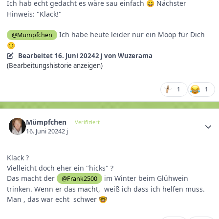
Ich hab echt gedacht es wäre sau einfach
Nächster
😄
Hinweis: "Klack!"
Ich habe heute leider nur ein Mööp für Dich
@Mümpfchen
🙂
Bearbeitet
16. Juni 2024
2 j
von Wuzerama
(Bearbeitungshistorie anzeigen)
1
1
Mümpfchen
Verifiziert
16. Juni 2024
2 j
Klack ?
Vielleicht doch eher ein "hicks" ?
Das macht der
im Winter beim Glühwein
@Frank2500
trinken. Wenn er das macht, weiß ich dass ich helfen muss.
Man , das war echt schwer
🤓