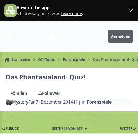
Zum Inhalt springen
View in the app
×
Di
A better way to browse.
Learn more
.
PhantaFriends.de
Anmelden
Deine Community
Startseite
Off-Topic
Forenspiele
Das Phantasialand- Qui
Das Phantasialand- Quiz!
Teilen
Follower
MysteryFan
7. Dezember 2014
11 j
in
Forenspiele
ZURÜCK
SEITE 343 VON 357
WEITER