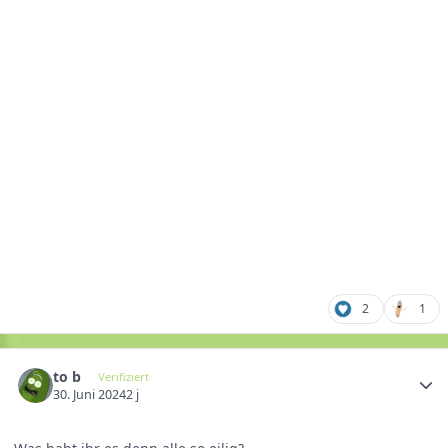
2
1
to b
Verifiziert
30. Juni 2024
2 j