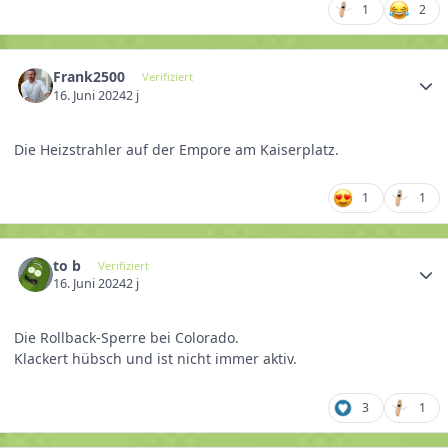
1
2
Frank2500
Verifiziert
16. Juni 2024
2 j
Die Heizstrahler auf der Empore am Kaiserplatz.
1
1
to b
Verifiziert
16. Juni 2024
2 j
Die Rollback-Sperre bei Colorado.
Klackert hübsch und ist nicht immer aktiv.
3
1