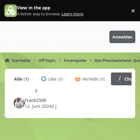
Zum Inhalt springen
View in the app
×
Di
A better way to browse.
Learn more
.
PhantaFriends.de
Anmelden
Deine Community
Startseite
Off-Topic
Forenspiele
Das Phantasialand- Qui
Alle
(1)
Like
(0)
Verliebt
(0)
Churro
Frank2500
12. Juni 2024
2 j