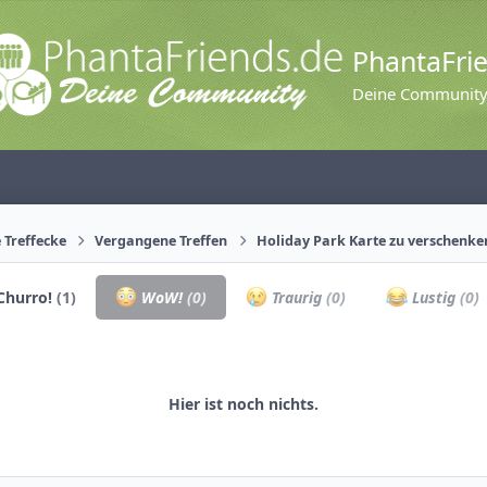
PhantaFri
Deine Communit
 Treffecke
Vergangene Treffen
Holiday Park Karte zu verschenke
Churro!
(1)
WoW!
(0)
Traurig
(0)
Lustig
(0)
Hier ist noch nichts.