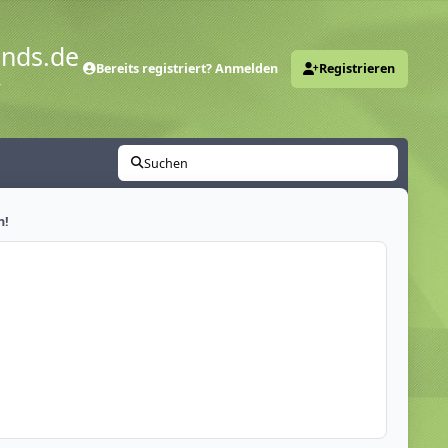
ends.de
Bereits registriert? Anmelden
Registrieren
y
Suchen
n!