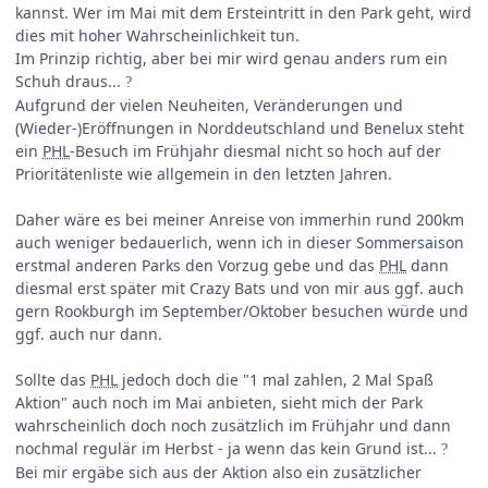
kannst. Wer im Mai mit dem Ersteintritt in den Park geht, wird
dies mit hoher Wahrscheinlichkeit tun.
Im Prinzip richtig, aber bei mir wird genau anders rum ein
Schuh draus...
?
Aufgrund der vielen Neuheiten, Veränderungen und
(Wieder-)Eröffnungen in Norddeutschland und Benelux steht
ein
PHL
-Besuch im Frühjahr diesmal nicht so hoch auf der
Prioritätenliste wie allgemein in den letzten Jahren.
Daher wäre es bei meiner Anreise von immerhin rund 200km
auch weniger bedauerlich, wenn ich in dieser Sommersaison
erstmal anderen Parks den Vorzug gebe und das
PHL
dann
diesmal erst später mit Crazy Bats und von mir aus ggf. auch
gern Rookburgh im September/Oktober besuchen würde und
ggf. auch nur dann.
Sollte das
PHL
jedoch doch die "1 mal zahlen, 2 Mal Spaß
Aktion" auch noch im Mai anbieten, sieht mich der Park
wahrscheinlich doch noch zusätzlich im Frühjahr und dann
nochmal regulär im Herbst - ja wenn das kein Grund ist...
?
Bei mir ergäbe sich aus der Aktion also ein zusätzlicher