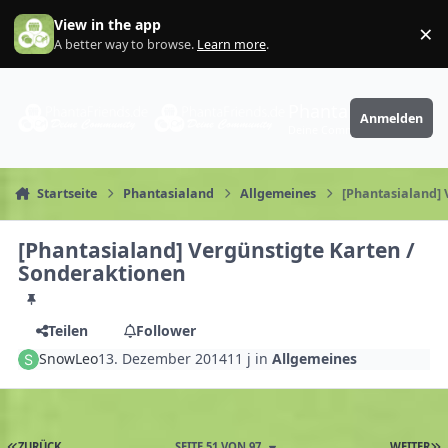
Zum Inhalt springen
View in the app
×
Di
A better way to browse.
Learn more
.
PhantaFriends.de
Anmelden
Deine Community
Startseite
Phantasialand
Allgemeines
[Phantasialand] 
[Phantasialand] Vergünstigte Karten /
Sonderaktionen
Teilen
Follower
SnowLeo
13. Dezember 2014
11 j
in
Allgemeines
ZURÜCK
SEITE 51 VON 97
WEITER