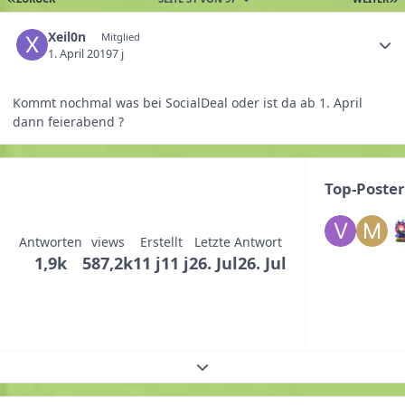
Xeil0n
Mitglied
1. April 2019
7 j
Kommt nochmal was bei SocialDeal oder ist da ab 1. April
dann feierabend ?
Top-Poste
Antworten
views
Erstellt
Letzte Antwort
1,9k
587,2k
11 j
11 j
26. Jul
26. Jul
Themenübersicht erweitern