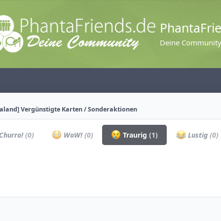
PhantaFri
Deine Communit
aland] Vergünstigte Karten / Sonderaktionen
Churro!
(0)
WoW!
(0)
Traurig
(1)
Lustig
(0)