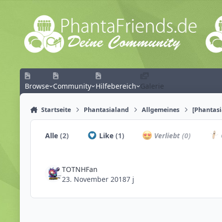
Zum Inhalt springen
Browse
Community
Hilfebereich
Galerie
Startseite
Phantasialand
Allgemeines
[Phantasi
Alle
(2)
Like
(1)
Verliebt
(0)
TOTNHFan
23. November 2018
7 j