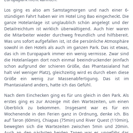
Los ging es also am Samstagmorgen und nach einer 6-
stündigen Fahrt haben wir im Hotel Ling Bao eingecheckt. Die
ganze Hotelanlage ist unglaublich schön angelegt und der
Detailreichtum ist wirklich überwältigend. Auch hier waren
die Mitarbeiter wieder durchweg freundlich und hilfsbereit.
Was uns sofort aufgefallen ist, ist die persönliche Atmosphäre
sowohl in den Hotels als auch im ganzen Park. Das ist etwas,
das ich im Europapark immer ein wenig vermisse. Zwar sind
die Hotelanlagen dort noch einmal beeindruckender (einfach
schon aufgrund der schieren Größe, das Phantasialand hat
halt viel weniger Platz), gleichzeitig wird es durch eben diese
Größe ein wenig zur Massenabfertigung. Das ist im
Phantasialand anders, hatte ich das Gefühl.
Nach dem Einchecken ging es für uns gleich in den Park. Als
erstes ging es zur Anzeige mit den Wartezeiten, um einen
Überblick zu bekommen. Insgesamt war es für ein
Wochenende in den Ferien ganz in Ordnung, denke ich. Bis
auf Taron (60min), Chiapas (75min) und River Quest (110min),
bewegten sich die Wartezeiten zwischen 5min und 20min.
Auch an den nächsten beiden Tagen war es ungefähr das