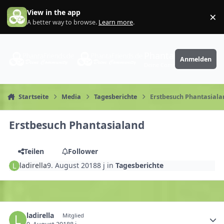
Zum Inhalt springen
View in the app
×
Di
A better way to browse.
Learn more
.
PhantaFriends.de
Anmelden
Deine Community
Startseite
Media
Tagesberichte
Erstbesuch Phantasial
Erstbesuch Phantasialand
Teilen
Follower
ladirella
9. August 2018
8 j
in
Tagesberichte
ladirella
Mitglied