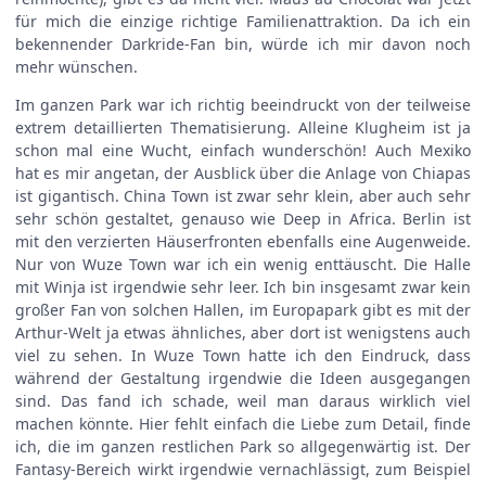
für mich die einzige richtige Familienattraktion. Da ich ein
bekennender Darkride-Fan bin, würde ich mir davon noch
mehr wünschen.
Im ganzen Park war ich richtig beeindruckt von der teilweise
extrem detaillierten Thematisierung. Alleine Klugheim ist ja
schon mal eine Wucht, einfach wunderschön! Auch Mexiko
hat es mir angetan, der Ausblick über die Anlage von Chiapas
ist gigantisch. China Town ist zwar sehr klein, aber auch sehr
sehr schön gestaltet, genauso wie Deep in Africa. Berlin ist
mit den verzierten Häuserfronten ebenfalls eine Augenweide.
Nur von Wuze Town war ich ein wenig enttäuscht. Die Halle
mit Winja ist irgendwie sehr leer. Ich bin insgesamt zwar kein
großer Fan von solchen Hallen, im Europapark gibt es mit der
Arthur-Welt ja etwas ähnliches, aber dort ist wenigstens auch
viel zu sehen. In Wuze Town hatte ich den Eindruck, dass
während der Gestaltung irgendwie die Ideen ausgegangen
sind. Das fand ich schade, weil man daraus wirklich viel
machen könnte. Hier fehlt einfach die Liebe zum Detail, finde
ich, die im ganzen restlichen Park so allgegenwärtig ist. Der
Fantasy-Bereich wirkt irgendwie vernachlässigt, zum Beispiel