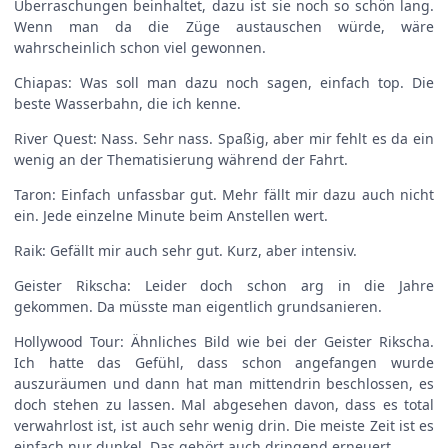
Überraschungen beinhaltet, dazu ist sie noch so schön lang.
Wenn man da die Züge austauschen würde, wäre
wahrscheinlich schon viel gewonnen.
Chiapas: Was soll man dazu noch sagen, einfach top. Die
beste Wasserbahn, die ich kenne.
River Quest: Nass. Sehr nass.
Spaßig, aber mir fehlt es da ein
wenig an der Thematisierung während der Fahrt.
Taron: Einfach unfassbar gut. Mehr fällt mir dazu auch nicht
ein. Jede einzelne Minute beim Anstellen wert.
Raik: Gefällt mir auch sehr gut. Kurz, aber intensiv.
Geister Rikscha: Leider doch schon arg in die Jahre
gekommen. Da müsste man eigentlich grundsanieren.
Hollywood Tour: Ähnliches Bild wie bei der Geister Rikscha.
Ich hatte das Gefühl, dass schon angefangen wurde
auszuräumen und dann hat man mittendrin beschlossen, es
doch stehen zu lassen. Mal abgesehen davon, dass es total
verwahrlost ist, ist auch sehr wenig drin. Die meiste Zeit ist es
einfach nur dunkel. Das gehört auch dringend erneuert.