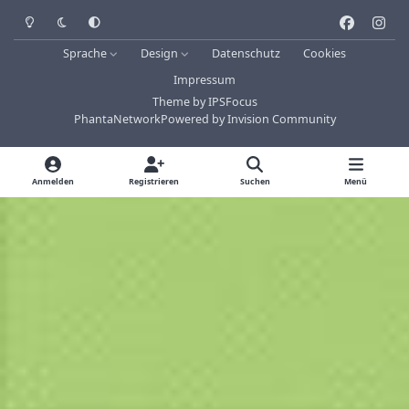
Heller Modus
Dunkler Modus
Systemeinstellung
f
i
a
n
Sprache
Design
Datenschutz
Cookies
c
s
Impressum
e
t
Theme
by
IPSFocus
b
a
PhantaNetwork
Powered by
Invision Community
o
g
o
r
k
a
Anmelden
Registrieren
Suchen
Menü
m