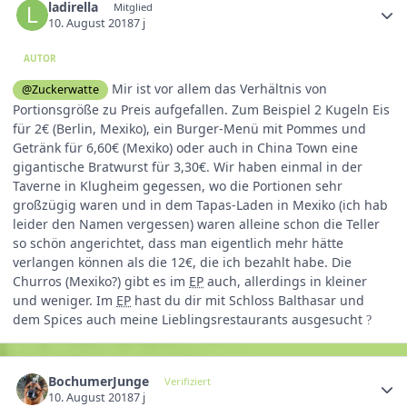
ladirella
Mitglied
10. August 2018
7 j
AUTOR
Mir ist vor allem das Verhältnis von
@Zuckerwatte
Portionsgröße zu Preis aufgefallen. Zum Beispiel 2 Kugeln Eis
für 2€ (Berlin, Mexiko), ein Burger-Menü mit Pommes und
Getränk für 6,60€ (Mexiko) oder auch in China Town eine
gigantische Bratwurst für 3,30€. Wir haben einmal in der
Taverne in Klugheim gegessen, wo die Portionen sehr
großzügig waren und in dem Tapas-Laden in Mexiko (ich hab
leider den Namen vergessen) waren alleine schon die Teller
so schön angerichtet, dass man eigentlich mehr hätte
verlangen können als die 12€, die ich bezahlt habe. Die
Churros (Mexiko?) gibt es im
EP
auch, allerdings in kleiner
und weniger. Im
EP
hast du dir mit Schloss Balthasar und
dem Spices auch meine Lieblingsrestaurants ausgesucht
?
BochumerJunge
Verifiziert
10. August 2018
7 j