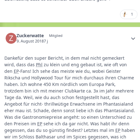
1
Zuckerwatte
Mitglied
9. August 2018
7 j
Dankefür den super Bericht, in dem mal nicht gemeckert
wird, dass das
Phl
zu klein und eng gebaut ist, wie oft von
den
EP
-Fans! Ich sehe das meiste wie du, wobei Geister
Rikscha und Hollywood Tour für mich durchaus ihren Charme
haben. Ich wohne 450 Km nördlich vom Europa Park,
trotzdem bin ich mit meiner Clubkarte ca. 3x im Jahr mehrere
Tage da. Weil, wie du auch schon festgestellt hast, das
Angebot für nicht- thrillwütige Erwachsene im Phantasialand
eher mau ist. Schade, denn sonst liebe ich das Phantasialand.
Was die Gastronomiepreise angeht: so einen Unterschied zu
den Preisen im
EP
sehe ich da gar nicht. Was habt ihr denn
gegessen, das du so günstig findest? Letztes mal im
EP
haben
wir im Schloss Balthasar und im Spices gegessen, was ich