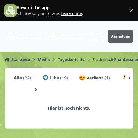
Zum Inhalt springen
View in the app
×
Di
A better way to browse.
Learn more
.
PhantaFriends.de
Anmelden
Deine Community
Startseite
Media
Tagesberichte
Erstbesuch Phantasial
Alle
(22)
Like
(19)
Verliebt
(1)
Chur
Hier ist noch nichts.