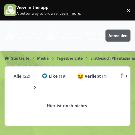
Zum Inhalt springen
View in the app
×
Di
A better way to browse.
Learn more
.
PhantaFriends.de
Anmelden
Deine Community
Startseite
Media
Tagesberichte
Erstbesuch Phantasial
Alle
(22)
Like
(19)
Verliebt
(1)
Chur
Hier ist noch nichts.