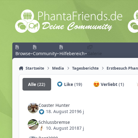
Zum Inhalt springen
Browse
Community
Hilfebereich
Galerie
Startseite
Media
Tagesberichte
Erstbesuch Phan
Alle
(22)
Like
(19)
Verliebt
(1)
Coaster Hunter
18. August 2019
6 j
Schlussbremse
10. August 2018
7 j