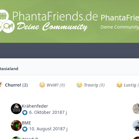
PhantaFri
Deine Communit
tasialand
Churro!
(2)
WoW!
(0)
Traurig
(0)
Lustig
Krähenfeder
6. Oktober 2018
7 j
BME
10. August 2018
7 j