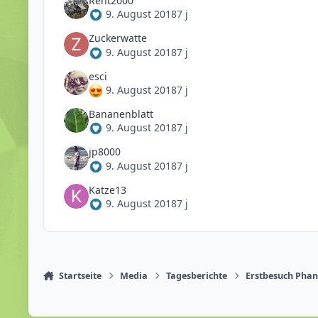
Rent2000
9. August 2018
7 j
Zuckerwatte
9. August 2018
7 j
esci
9. August 2018
7 j
Bananenblatt
9. August 2018
7 j
jp8000
9. August 2018
7 j
Katze13
9. August 2018
7 j
Startseite
Media
Tagesberichte
Erstbesuch Phan