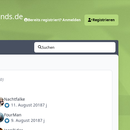
ends.de
Bereits registriert? Anmelden
Registrieren
y
Suchen
(0)
Nachtfalke
11. August 2018
7 j
FourMan
9. August 2018
7 j