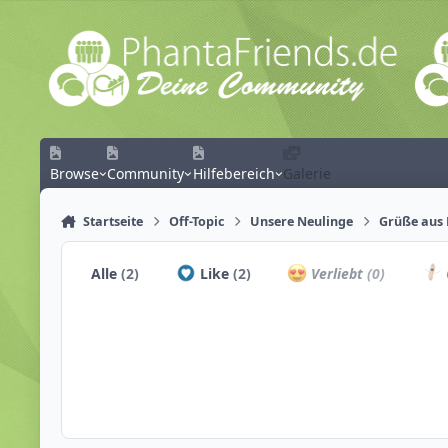
Zum Inhalt springen
Browse
Community
Hilfebereich
Galerie
Startseite
Off-Topic
Unsere Neulinge
Grüße aus 
Alle
(2)
Like
(2)
Verliebt
(0)