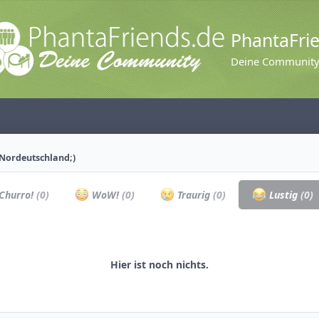
PhantaFri
Deine Communit
Nordeutschland;)
Churro!
(0)
WoW!
(0)
Traurig
(0)
Lustig
(0)
Hier ist noch nichts.