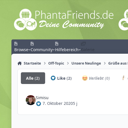
Zum Inhalt springen
Browse
Community
Hilfebereich
Galerie
Startseite
Off-Topic
Unsere Neulinge
Grüße aus 
Alle
(2)
Like
(2)
Verliebt
(0)
Simisu
7. Oktober 2020
5 j