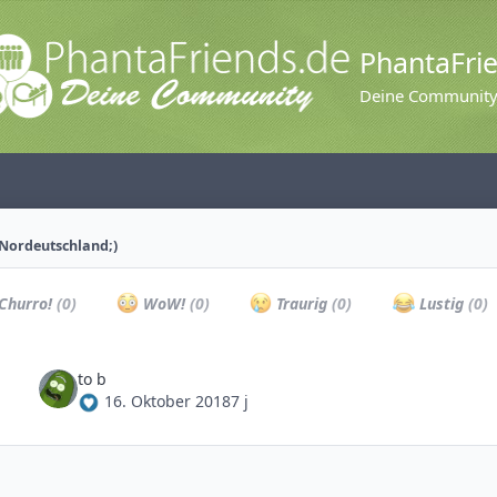
PhantaFri
Deine Communit
Nordeutschland;)
Churro!
(0)
WoW!
(0)
Traurig
(0)
Lustig
(0)
to b
16. Oktober 2018
7 j