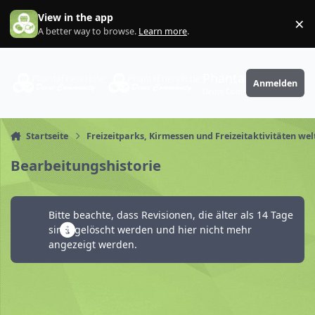
Zum Inhalt springen
View in the app
×
Di
A better way to browse.
Learn more
.
PhantaFriends.de
Anmelden
Deine Community
Startseite
Freizeitparks, Kirmessen und Freizeitaktivitäten wel
Bearbeitungshistorie
Bitte beachte, dass Revisionen, die älter als 14 Tage
sind, gelöscht werden und hier nicht mehr
angezeigt werden.