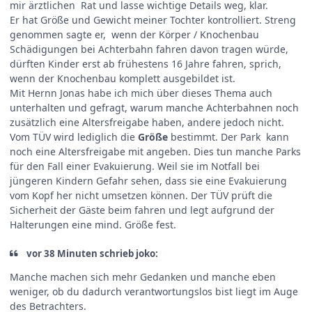
mir ärztlichen Rat und lasse wichtige Details weg, klar.
Er hat Größe und Gewicht meiner Tochter kontrolliert. Streng
genommen sagte er, wenn der Körper / Knochenbau
Schädigungen bei Achterbahn fahren davon tragen würde,
dürften Kinder erst ab frühestens 16 Jahre fahren, sprich,
wenn der Knochenbau komplett ausgebildet ist.
Mit Hernn Jonas habe ich mich über dieses Thema auch
unterhalten und gefragt, warum manche Achterbahnen noch
zusätzlich eine Altersfreigabe haben, andere jedoch nicht.
Vom TÜV wird lediglich die
Größe
bestimmt. Der Park kann
noch eine Altersfreigabe mit angeben. Dies tun manche Parks
für den Fall einer Evakuierung. Weil sie im Notfall bei
jüngeren Kindern Gefahr sehen, dass sie eine Evakuierung
vom Kopf her nicht umsetzen können. Der TÜV prüft die
Sicherheit der Gäste beim fahren und legt aufgrund der
Halterungen eine mind. Größe fest.
vor 38 Minuten schrieb joko:
Manche machen sich mehr Gedanken und manche eben
weniger, ob du dadurch verantwortungslos bist liegt im Auge
des Betrachters.