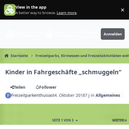
Zum Inhalt springen
View in the app
×
Di
A better way to browse.
Learn more
.
PhantaFriends.de
Anmelden
Deine Community
Startseite
Freizeitparks, Kirmessen und Freizeitaktivitäten wel
Kinder in Fahrgeschäfte „schmuggeln“
Teilen
Follower
Freizeitparkenthusiast
4. Oktober 2018
7 j
in
Allgemeines
SEITE 1 VON 3
WEITER