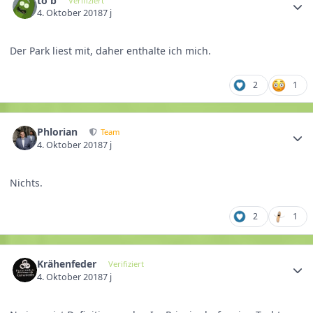
to b
Verifiziert
4. Oktober 2018
7 j
Der Park liest mit, daher enthalte ich mich.
2
1
Phlorian
Team
4. Oktober 2018
7 j
Nichts.
2
1
Krähenfeder
Verifiziert
4. Oktober 2018
7 j