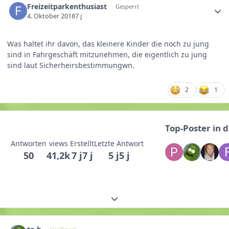
Freizeitparkenthusiast
Gesperrt
4. Oktober 2018
7 j
Was haltet ihr davon, das kleinere Kinder die noch zu jung
sind in Fahrgeschäft mitzunehmen, die eigentlich zu jung
sind laut Sicherheirsbestimmungwn.
2
1
Top-Poster in
Antworten
views
Erstellt
Letzte Antwort
50
41,2k
7 j
7 j
5 j
5 j
Themenübersicht erweitern