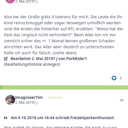
2. Mai 2019
7 j
Also bei der Größe gibts 0 toleranz für mich. Die Leute die Ihr
Kind reinschmuggel oder sogar deswegen unhöflich werden
sind die ersten die hinterher auf RTL erzählen: "Wieso hat der
Park das Unglück nicht verhindert?" Beim Alter bin ich mir
ziemlich sicher das +/- 1 Monat keinen größeren Schaden
anrichten wird. Das Alter aber deutlich zu unterschreiten
halte ich auch für falsch. (siehe oben)
Bearbeitet
2. Mai 2019
7 j
von ParkRider1
(Bearbeitungshistorie anzeigen)
3
ImagineerTim
Verifiziert
2. Mai 2019
7 j
Am 4.10.2018 um 16:44 schrieb Freizeitparkenthusiast:
Was haltet ihr davon, das kleinere Kinder die noch zu jung