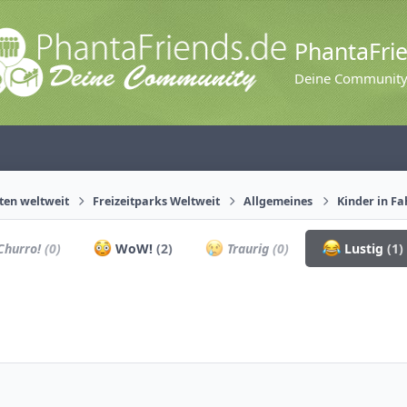
PhantaFri
Deine Communit
äten weltweit
Freizeitparks Weltweit
Allgemeines
Kinder in F
hurro!
(0)
WoW!
(2)
Traurig
(0)
Lustig
(1)