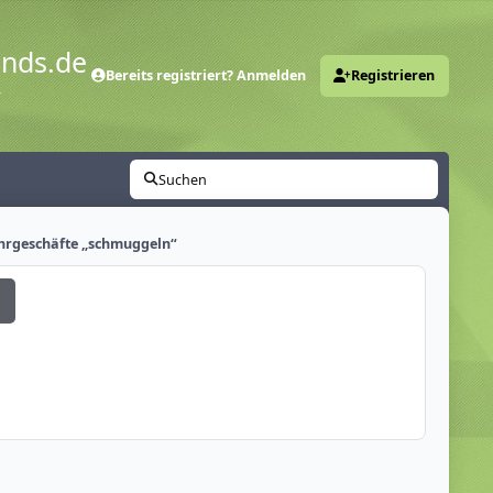
ends.de
Bereits registriert? Anmelden
Registrieren
y
Suchen
ahrgeschäfte „schmuggeln“