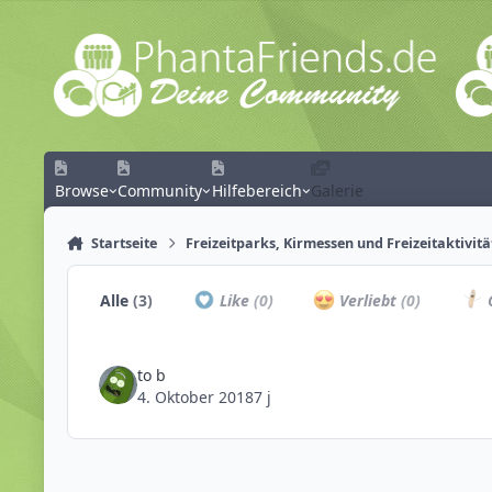
Zum Inhalt springen
Browse
Community
Hilfebereich
Galerie
Startseite
Freizeitparks, Kirmessen und Freizeitaktivit
Alle
(3)
Like
(0)
Verliebt
(0)
C
to b
4. Oktober 2018
7 j