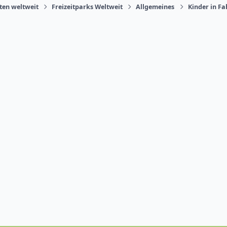
äten weltweit
Freizeitparks Weltweit
Allgemeines
Kinder in F